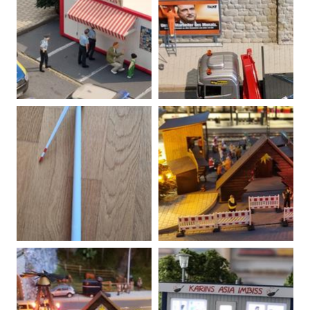
20220217203903-00
Wurde dann doch ein Thai-
20220219154919-00
Imbiss ;)
20220408123220-00
20220919162200-00
Vor dem Einsatz noch schnell ein
Eis essen ;)
Bobby Car Schwertransport