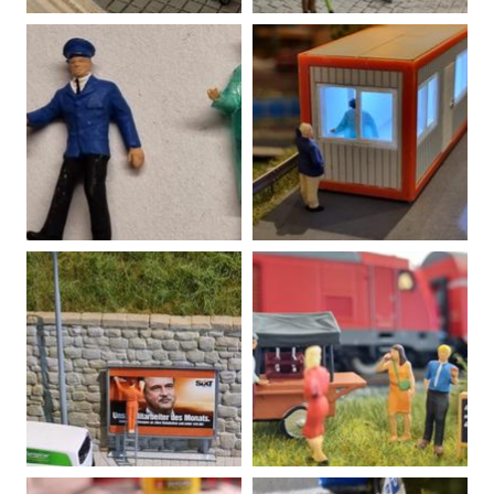
20220106134016-00
E-Scotter und Fahrradfahrer auf
20220105155959-00
dem Gehweg? Wenn das mal
Hilfe, Fahrraddieb!
nicht kracht...
20220112211159-00
20220109212459-00
Der dicke Krause braucht noch
Aus einem Bahnbeamten wird
schnell einen Test vorm
ein Corona-Tester...
Feierabendbier...