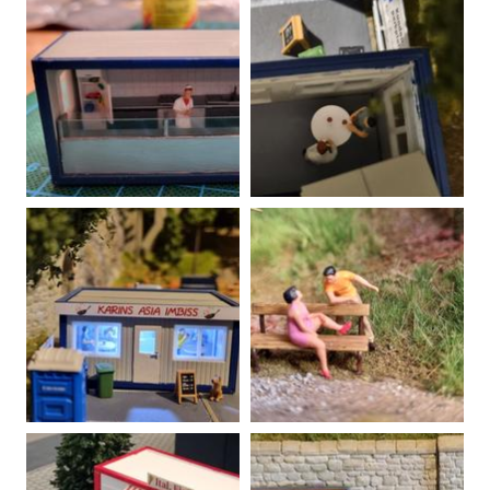
20220115102632-00
Ziemlich spät mit der Werbung,
aber man traute sich wohl erst
20220217172707-00
nicht mit einem Europcar Sixt
Werbung anzubringen?
Kaffeepause im Park
20220125220131-00
20220217203045-00
Currywurst oder Thai-Imbiss?
Jedenfalls mit Stehtischen