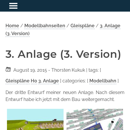
Home
/
Modellbahnseiten
/
Gleispläne
/
3. Anlage
(3. Version)
3. Anlage (3. Version)
August 19, 2015
- Thorsten Kukuk
| tags: [
Gleispläne
H0
3. Anlage
] categories: [
Modellbahn
]
Der dritte Entwurf meiner neuen Anlage. Nach diesem
Entwurf habe ich jetzt mit dem Bau weitergemacht.