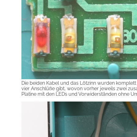
Die beiden Kabel und das Lötzinn wurden komplett en
vier Anschlüße gibt, wovon vorher jeweils zwei z
Platine mit den LEDs und Vorwiderständen ohne U