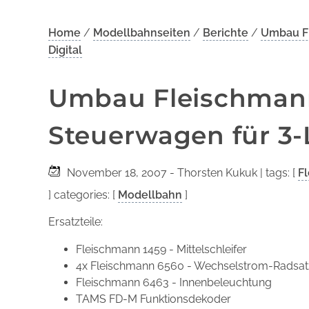
Home
/
Modellbahnseiten
/
Berichte
/
Umbau Fl
Digital
Umbau Fleischmann
Steuerwagen für 3-L
November 18, 2007
- Thorsten Kukuk
| tags: [
F
] categories: [
Modellbahn
]
Ersatzteile:
Fleischmann 1459 - Mittelschleifer
4x Fleischmann 6560 - Wechselstrom-Radsa
Fleischmann 6463 - Innenbeleuchtung
TAMS FD-M Funktionsdekoder