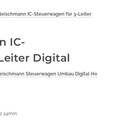
eischmann IC-Steuerwagen für 3-Leiter
 IC-
eiter Digital
leischmann
Steuerwagen
Umbau
Digital
H0
tz 24mm