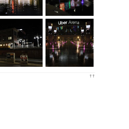
20240923170401-00
20240923170441-00
20240923203832-00
20240923205111-00
↑↑
20240924203755-00
20240924205339-00